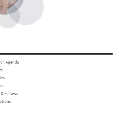
rch Agenda
ts
ies
rs
 & Fellows
ations