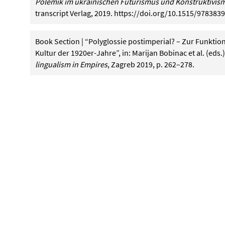
Polemik im ukrainischen Futurismus und Konstruktivis
transcript Verlag, 2019.
https://doi.org/10.1515/978383
Book Section | “Polyglossie postimperial? – Zur Funktio
Kultur der 1920er-Jahre”, in: Marijan Bobinac et al. (eds.
lingualism in Empires
, Zagreb 2019, p. 262–278.