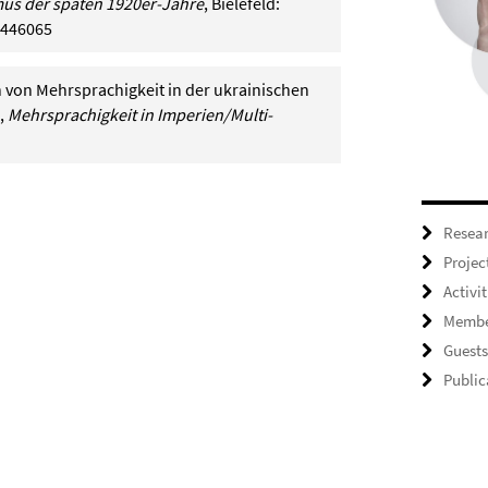
mus der späten 1920er-Jahre
, Bielefeld:
9446065
n von Mehrsprachigkeit in der ukrainischen
),
Mehrsprachigkeit in Imperien/Multi­
Resea
Projec
Activit
Membe
Guests
Public