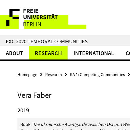
Springe
Service
direkt
zu
Navigation
Inhalt
EXC 2020 TEMPORAL COMMUNITIES
ABOUT
RESEARCH
INTERNATIONAL
C
Homepage
Research
RA 1: Competing Communities
Vera Faber
2019
Book |
Die ukrainische Avantgarde zwischen Ost und West: