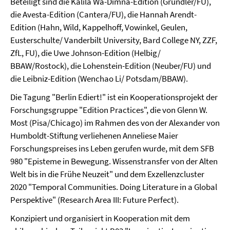
Beteiligt sind die Kalila Wa-Dimna-Edition (Gründler/FU),
die Avesta-Edition (Cantera/FU), die Hannah Arendt-
Edition (Hahn, Wild, Kappelhoff, Vowinkel, Geulen,
Eusterschulte/ Vanderbilt University, Bard College NY, ZZF,
ZfL, FU), die Uwe Johnson-Edition (Helbig/
BBAW/Rostock), die Lohenstein-Edition (Neuber/FU) und
die Leibniz-Edition (Wenchao Li/ Potsdam/BBAW).
Die Tagung "Berlin Ediert!" ist ein Kooperationsprojekt der
Forschungsgruppe "Edition Practices", die von Glenn W.
Most (Pisa/Chicago) im Rahmen des von der Alexander von
Humboldt-Stiftung verliehenen Anneliese Maier
Forschungspreises ins Leben gerufen wurde, mit dem SFB
980 "Episteme in Bewegung. Wissenstransfer von der Alten
Welt bis in die Frühe Neuzeit" und dem Exzellenzcluster
2020 "Temporal Communities. Doing Literature in a Global
Perspektive" (Research Area III: Future Perfect).
Konzipiert und organisiert in Kooperation mit dem