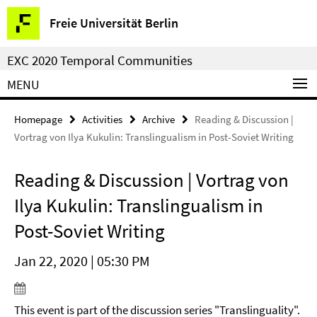
Springe
Service
Freie Universität Berlin
direkt
Navigation
zu
EXC 2020 Temporal Communities
Inhalt
MENU
Homepage
Activities
Archive
Reading & Discussion |
Vortrag von Ilya Kukulin: Translingualism in Post-Soviet Writing
Reading & Discussion | Vortrag von
Ilya Kukulin: Translingualism in
Post-Soviet Writing
Jan 22, 2020 | 05:30 PM
This event is part of the discussion series "Translinguality".