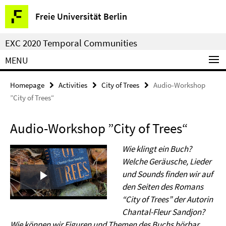
Springe
Service
Freie Universität Berlin
direkt
Navigation
zu
EXC 2020 Temporal Communities
Inhalt
MENU
Homepage
Activities
City of Trees
Audio-Workshop
”City of Trees“
Audio-Workshop ”City of Trees“
Wie klingt ein Buch?
Welche Geräusche, Lieder
und Sounds finden wir auf
Play
den Seiten des Romans
“City of Trees” der Autorin
Video
Chantal-Fleur Sandjon?
Wie können wir Figuren und Themen des Buchs hörbar