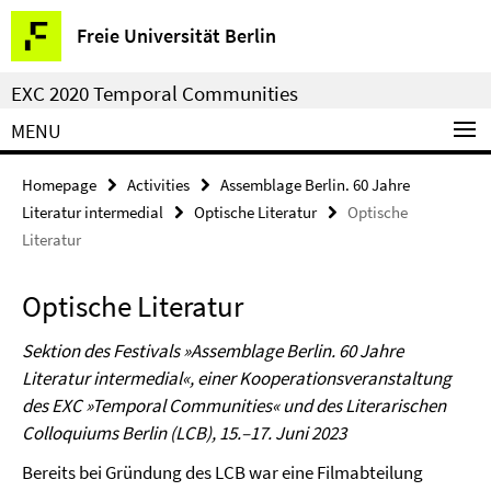
Springe
Service
Freie Universität Berlin
direkt
Navigation
zu
EXC 2020 Temporal Communities
Inhalt
MENU
Homepage
Activities
Assemblage Berlin. 60 Jahre
Literatur intermedial
Optische Literatur
Optische
Literatur
Optische Literatur
Sektion des Festivals »Assemblage Berlin. 60 Jahre
Literatur intermedial«, einer Kooperationsveranstaltung
des EXC »Temporal Communities« und des Literarischen
Colloquiums Berlin (LCB), 15.–17. Juni 2023
Bereits bei Gründung des LCB war eine Filmabteilung