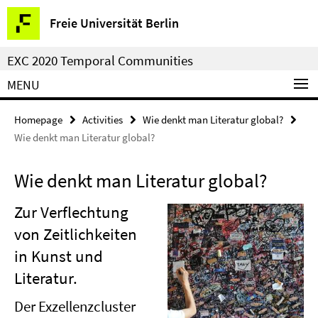
Springe
Service
Freie Universität Berlin
direkt
Navigation
zu
EXC 2020 Temporal Communities
Inhalt
MENU
Homepage
Activities
Wie denkt man Literatur global?
Wie denkt man Literatur global?
Wie denkt man Literatur global?
Zur Verflechtung
von Zeitlichkeiten
in Kunst und
Literatur.
Der Exzellenzcluster