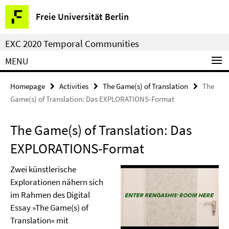
Springe
Service
Freie Universität Berlin
direkt
Navigation
zu
EXC 2020 Temporal Communities
Inhalt
MENU
Homepage
Activities
The Game(s) of Translation
The
Game(s) of Translation: Das EXPLORATIONS-Format
The Game(s) of Translation: Das
EXPLORATIONS-Format
Zwei künstlerische
Explorationen nähern sich
im Rahmen des Digital
Essay »The Game(s) of
Translation« mit