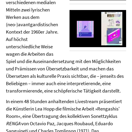
verschiedenen medialen
Mitteln zwei lyrischen
Werken aus dem
(neo-)avantgardistischen
Kontext der 1960er Jahre.
Auf höchst
unterschiedliche Weise
wagen die Arbeiten das
Spiel und die Auseinandersetzung mit den Möglichkeiten
und Prämissen von Übersetzbarkeit und machen das
Übersetzen als kulturelle Praxis sichtbar, die – jenseits des
Beliebigen – immer auch eine interpretierende, eine
transformierende, eine schöpferische Tätigkeit darstellt.
In einem 48 Stunden anhaltenden Livestream präsentiert
die Künstlerin Lea Hopp die filmische Arbeit »Rengashis'
Room«, eine Übertragung des kollektiven Sonettzyklus
RENGA
von Octavio Paz, Jacques Roubaud, Eduardo
Sanguineti und Charles Tomlinson (1971). Das