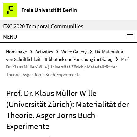
Springe
Service
Freie Universität Berlin
direkt
Navigation
zu
EXC 2020 Temporal Communities
Inhalt
MENU
Homepage
Activities
Video Gallery
Die Materialität
von Schriftlichkeit – Bibliothek und Forschung im Dialog
Prof.
Dr. Klaus Müller-Wille (Universität Zürich): Materialität der
Theorie. Asger Jorns Buch-Experimente
Prof. Dr. Klaus Müller-Wille
(Universität Zürich): Materialität der
Theorie. Asger Jorns Buch-
Experimente