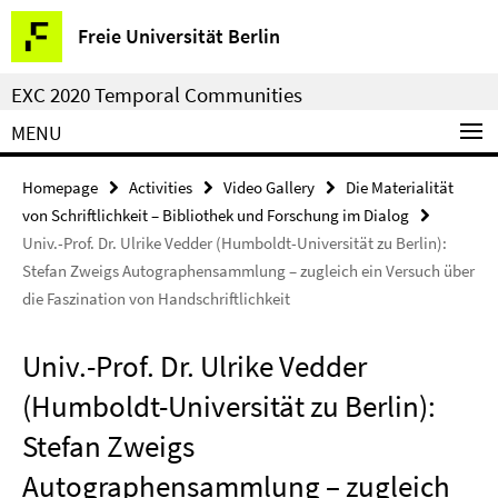
Springe
Service
Freie Universität Berlin
direkt
Navigation
zu
EXC 2020 Temporal Communities
Inhalt
MENU
Homepage
Activities
Video Gallery
Die Materialität
von Schriftlichkeit – Bibliothek und Forschung im Dialog
Univ.-Prof. Dr. Ulrike Vedder (Humboldt-Universität zu Berlin):
Stefan Zweigs Autographensammlung – zugleich ein Versuch über
die Faszination von Handschriftlichkeit
Univ.-Prof. Dr. Ulrike Vedder
(Humboldt-Universität zu Berlin):
Stefan Zweigs
Autographensammlung – zugleich