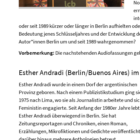
No
er
in
oder seit 1989 kürzer oder länger in Berlin aufhielten o
Bedeutung jenes Schlüsseljahres und der Entwicklung de
Autor*innen Berlin um und seit 1989 wahrgenommen?
Vorbemerkung:
Die nachstehenden Audiofassungen geb
Esther Andradi (Berlin/Buenos Aires) i
Esther Andradi wurde in einem Dorf der argentinischen
Provinz geboren. Nach einem Publizistikstudium ging si
1975 nach Lima, wo sie als Journalistin arbeitete und sic
Feministin engagierte. Seit Anfang der 1980er Jahre lebt
Esther Andradi überwiegend in Berlin. Sie hat
Zeitungsreportagen und Chroniken, einen Roman,
Erzählungen, Mikrofiktionen und Gedichte veröffentlich
darüber hinaus mehrere Anthologien betreut.