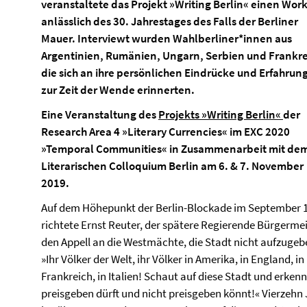
veranstaltete das Projekt
»
Writing Berlin
«
einen Wor
anlässlich des 30. Jahrestages des Falls der Berliner
Mauer. Interviewt wurden Wahlberliner*innen aus
Argentinien, Rumänien, Ungarn, Serbien und Frankre
die sich an ihre persönlichen Eindrücke und Erfahrun
zur Zeit der Wende erinnerten.
Eine Veranstaltung des
Projekts »Writing Berlin«
der
Research Area 4 »Literary Currencies« im EXC 2020
»Temporal Communities« in Zusammenarbeit mit de
Literarischen Colloquium Berlin am 6. & 7. November
2019.
Auf dem Höhepunkt der Berlin-Blockade im September 
richtete Ernst Reuter, der spätere Regierende Bürgermei
den Appell an die Westmächte, die Stadt nicht aufzugeb
»Ihr Völker der Welt, ihr Völker in Amerika, in England, in
Frankreich, in Italien! Schaut auf diese Stadt und erkenn
preisgeben dürft und nicht preisgeben könnt!« Vierzehn J