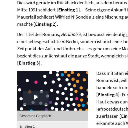
Dies wird gerade im Rückblick deutlich, aus dem heraus
Mitte 1991 schildert
[
Einstieg 1]
. – Seine eigene Ankunft
Mauerfall schildert Wilfried N’Sondé als eine Mischung au
machte
[
Einstieg 2
]
.
Der Titel des Romans,
Berlinoise
, ist bewusst vieldeutig
eine Liebesgeschichte
in
Berlin, sondern ist auch eine L
Zeitpunkt des Auf- und Umbruchs – es gehe um »eine Mög
bezieht dies zunächst auf die ganze Stadt, wenngleich si
[
Einstieg 3]
.
Dass mit Stan e
Romans ist, will
handele sich um
[
Einstieg 4
]
. Fü
Haut etwas dunk
Play
›afroostdeutsch
,
Video
zu erfassen
[
Ein
Gesamtes Gespräch
selected
erkannte auch Wi
Einstieg 1