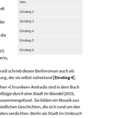
Intro
nft
Einstieg 2
der
Einstieg 3
Einstieg 4
 die
Einstieg 5
07)
Einstieg 6
erin,
dradi schrieb diesen Berlinroman auch als
ng, der sie selbst nahestand
[Einstieg 4]
.
schen »Chroniken« Andradis sind in dem Buch
reifzüge durch eine Stadt im Wandel
(2019,
zusammengefasst. Sie bilden ein Mosaik aus
iedlichen Geschichten, die sich rund um den
ders verdichten. Berlin als Stadt im Umbruch