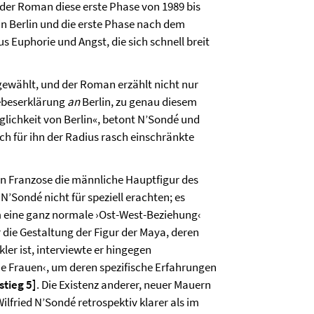
 der Roman diese erste Phase von 1989 bis
 in Berlin und die erste Phase nach dem
s Euphorie und Angst, die sich schnell breit
 gewählt, und der Roman erzählt nicht nur
iebeserklärung
an
Berlin, zu genau diesem
lichkeit von Berlin«, betont N’Sondé und
ch für ihn der Radius rasch einschränkte
in Franzose die männliche Hauptfigur des
 N’Sondé nicht für speziell erachten; es
 eine ganz normale ›Ost-West-Beziehung‹
r die Gestaltung der Figur der Maya, deren
ler ist, interviewte er hingegen
e Frauen‹, um deren spezifische Erfahrungen
stieg 5
]
. Die Existenz anderer, neuer Mauern
lfried N’Sondé retrospektiv klarer als im