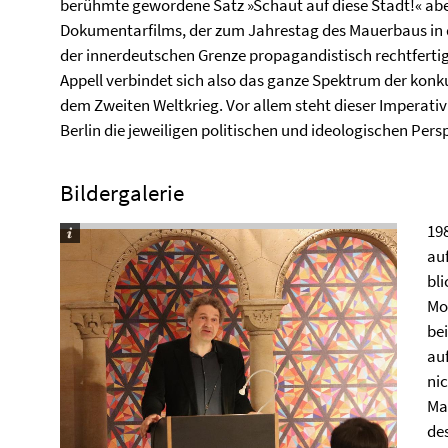
berühmte gewordene Satz »Schaut auf diese Stadt!« abe
Dokumentarfilms, der zum Jahrestag des Mauerbaus in 
der innerdeutschen Grenze propagandistisch rechtfertig
Appell verbindet sich also das ganze Spektrum der konk
dem Zweiten Weltkrieg. Vor allem steht dieser Imperativ 
Berlin die jeweiligen politischen und ideologischen Per
Bildergalerie
19
au
bli
Mo
be
au
nic
Ma
de