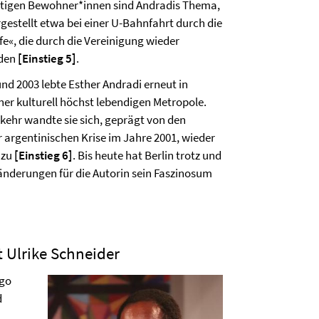
ältigen Bewohner*innen sind Andradis Thema,
gestellt etwa bei einer U-Bahnfahrt durch die
e«, die durch die Vereinigung wieder
rden
[Einstieg 5]
.
nd 2003 lebte Esther Andradi erneut in
ner kulturell höchst lebendigen Metropole.
kehr wandte sie sich, geprägt von den
 argentinischen Krise im Jahre 2001, wieder
 zu
[Einstieg 6]
. Bis heute hat Berlin trotz und
änderungen für die Autorin sein Faszinosum
t Ulrike Schneider
ngo
d