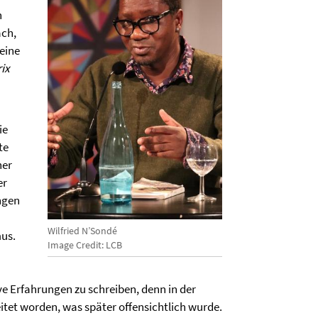
h
ach,
Seine
ix
ie
te
ner
er
ngen
Wilfried N’Sondé
us.
Image Credit: LCB
ve Erfahrungen zu schreiben, denn in der
itet worden, was später offensichtlich wurde.