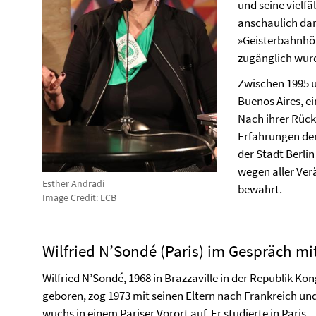
und seine vielf
anschaulich dar
»Geisterbahnhöf
zugänglich wu
Zwischen 1995 u
Buenos Aires, ei
Nach ihrer Rück
Erfahrungen der
der Stadt Berlin
wegen aller Ver
Esther Andradi
bewahrt.
Image Credit: LCB
Wilfried N’Sondé (Paris) im Gespräch mi
Wilfried N’Sondé, 1968 in Brazzaville in der Republik Ko
geboren, zog 1973 mit seinen Eltern nach Frankreich un
wuchs in einem Pariser Vorort auf. Er studierte in Paris