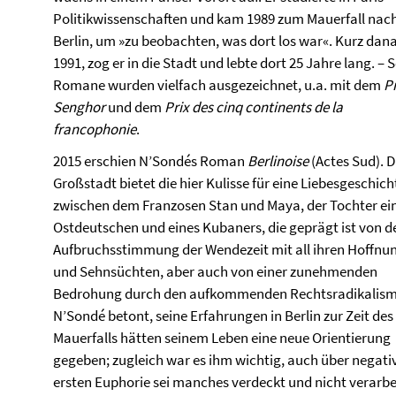
Politikwissenschaften und kam 1989 zum Mauerfall nac
Berlin, um »zu beobachten, was dort los war«. Kurz dan
1991, zog er in die Stadt und lebte dort 25 Jahre lang. – 
Romane wurden vielfach ausgezeichnet, u.a. mit dem
Pr
Senghor
und dem
Prix des cinq continents de la
francophonie
.
2015 erschien N’Sondés Roman
Berlinoise
(Actes Sud). D
Großstadt bietet die hier Kulisse für eine Liebesgeschich
zwischen dem Franzosen Stan und Maya, der Tochter ei
Ostdeutschen und eines Kubaners, die geprägt ist von d
Aufbruchsstimmung der Wendezeit mit all ihren Hoffnu
und Sehnsüchten, aber auch von einer zunehmenden
Bedrohung durch den aufkommenden Rechtsradikalism
N’Sondé betont, seine Erfahrungen in Berlin zur Zeit des
Mauerfalls hätten seinem Leben eine neue Orientierung
gegeben; zugleich war es ihm wichtig, auch über negati
ersten Euphorie sei manches verdeckt und nicht verarbe