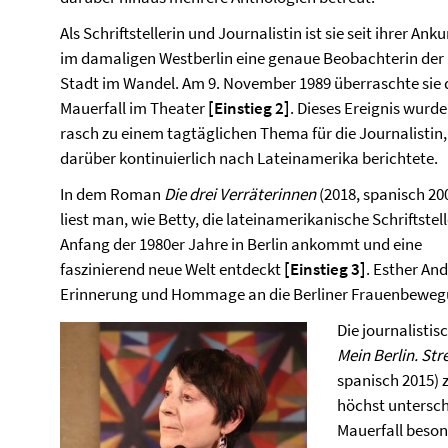
Als Schriftstellerin und Journalistin ist sie seit ihrer Anku
im damaligen Westberlin eine genaue Beobachterin der
Stadt im Wandel. Am 9. November 1989 überraschte sie 
Mauerfall im Theater
[Einstieg 2]
. Dieses Ereignis wurde
rasch zu einem tagtäglichen Thema für die Journalistin,
darüber kontinuierlich nach Lateinamerika berichtete.
In dem Roman
Die drei Verräterinnen
(2018, spanisch 20
liest man, wie Betty, die lateinamerikanische Schriftstell
Anfang der 1980er Jahre in Berlin ankommt und eine
faszinierend neue Welt entdeckt
[Einstieg 3]
. Esther An
Erinnerung und Hommage an die Berliner Frauenbewegu
Die journalisti
Mein Berlin. St
spanisch 2015) 
höchst untersch
Mauerfall beson