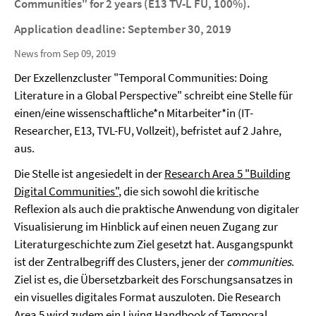
Communities" for 2 years (E13 TV-L FU, 100%).
Application deadline: September 30, 2019
News from Sep 09, 2019
Der Exzellenzcluster "Temporal Communities: Doing
Literature in a Global Perspective" schreibt eine Stelle für
einen/eine wissenschaftliche*n Mitarbeiter*in (IT-
Researcher, E13, TVL-FU, Vollzeit), befristet auf 2 Jahre,
aus.
Die Stelle ist angesiedelt in der
Research Area 5 "Building
Digital Communities"
, die sich sowohl die kritische
Reflexion als auch die praktische Anwendung von digitaler
Visualisierung im Hinblick auf einen neuen Zugang zur
Literaturgeschichte zum Ziel gesetzt hat. Ausgangspunkt
ist der Zentralbegriff des Clusters, jener der
communities
.
Ziel ist es, die Übersetzbarkeit des Forschungsansatzes in
ein visuelles digitales Format auszuloten. Die Research
Area 5 wird zudem ein Living Handbook of Temporal