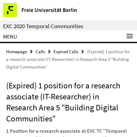
Springe
Service
Freie Universität Berlin
direkt
Navigation
zu
EXC 2020 Temporal Communities
Inhalt
MENU
Homepage
Calls
Expired Calls
(Expired) 1 position for
a research associate (IT-Researcher) in Research Area 5 "Building
Digital Communities"
(Expired) 1 position for a research
associate (IT-Researcher) in
Research Area 5 "Building Digital
Communities"
1 Position for a research associate at EXC TC "Temporal