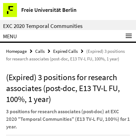
Springe
Service
Freie Universität Berlin
direkt
Navigation
zu
EXC 2020 Temporal Communities
Inhalt
MENU
Homepage
Calls
Expired Calls
(Expired) 3 positions
for research associates (post-doc, E13 TV-L FU, 100%, 1 year)
(Expired) 3 positions for research
associates (post-doc, E13 TV-L FU,
100%, 1 year)
3 positions for research associates (post-doc) at EXC
2020 "Temporal Communities" (E13 TV-L FU, 100%) for 1
year.