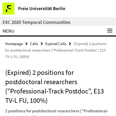
Springe
Service
Freie Universität Berlin
direkt
Navigation
zu
EXC 2020 Temporal Communities
Inhalt
MENU
Homepage
Calls
Expired Calls
(Expired) 2 positions
for postdoctoral researchers ("Professional-Track Postdoc", E13
TV-L FU, 100%)
(Expired) 2 positions for
postdoctoral researchers
("Professional-Track Postdoc", E13
TV-L FU, 100%)
2 positions for postdoctoral researchers ("Professional-