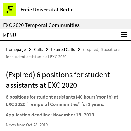
Springe
Service
Freie Universität Berlin
direkt
Navigation
zu
EXC 2020 Temporal Communities
Inhalt
MENU
Homepage
Calls
Expired Calls
(Expired) 6 positions
for student assistants at EXC 2020
(Expired) 6 positions for student
assistants at EXC 2020
6 positions for student assistants (40 hours/month) at
EXC 2020 "Temporal Communities" for 2 years.
Application deadline: November 19, 2019
News from Oct 28, 2019