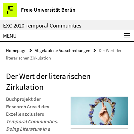
Springe
Service
Freie Universität Berlin
direkt
Navigation
zu
EXC 2020 Temporal Communities
Inhalt
MENU
Homepage
Abgelaufene Ausschreibungen
Der Wert der
literarischen Zirkulation
Der Wert der literarischen
Zirkulation
Buchprojekt der
Research Area 4 des
Exzellenzclusters
Temporal Communities.
Doing Literature in a