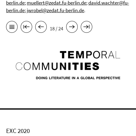
berlin.de
;
muellert@zedat.fu-berlin.de
;
david.wachter@fu-
berlin.de
;
jwrobel@zedat.fu-berlin.de
.
18 / 24
EXC 2020