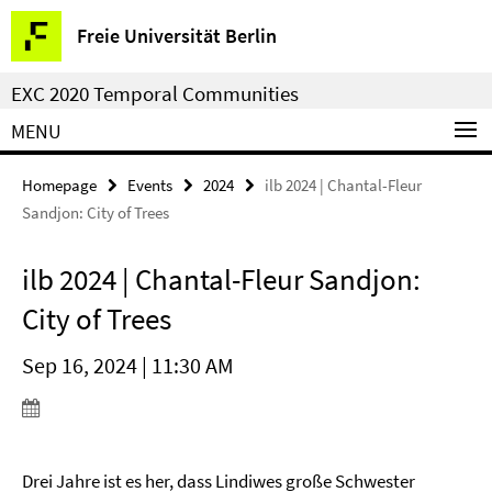
Springe
Service
Freie Universität Berlin
direkt
Navigation
zu
EXC 2020 Temporal Communities
Inhalt
MENU
Homepage
Events
2024
ilb 2024 | Chantal-Fleur
Sandjon: City of Trees
ilb 2024 | Chantal-Fleur Sandjon:
City of Trees
Sep 16, 2024 | 11:30 AM
Drei Jahre ist es her, dass Lindiwes große Schwester