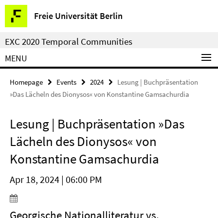
Springe
Service
Freie Universität Berlin
direkt
Navigation
zu
EXC 2020 Temporal Communities
Inhalt
MENU
Homepage
Events
2024
Lesung | Buchpräsentation
»Das Lächeln des Dionysos« von Konstantine Gamsachurdia
Lesung | Buchpräsentation »Das
Lächeln des Dionysos« von
Konstantine Gamsachurdia
Apr 18, 2024 | 06:00 PM
Georgische Nationalliteratur vs.