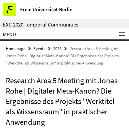
Springe
Service
Freie Universität Berlin
direkt
Navigation
zu
EXC 2020 Temporal Communities
Inhalt
MENU
Homepage
Events
2024
Research Area 5 Meeting mit
Jonas Rohe | Digitaler Meta-Kanon? Die Ergebnisse des Projekts
"Werktitel als Wissensraum" in praktischer Anwendung
Research Area 5 Meeting mit Jonas
Rohe | Digitaler Meta-Kanon? Die
Ergebnisse des Projekts "Werktitel
als Wissensraum" in praktischer
Anwendung