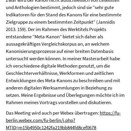
Zwar wird der Kanon nicht ausschließlich von Leselisten
und Anthologien bestimmt, jedoch sind sie “sehr gute
Indikatoren für den Stand des Kanons für eine bestimmte
Zielgruppe zu einem bestimmten Zeitpunkt“ (Jannidis
2013. 159). Der im Rahmen des Werktitels Projekts
entstandene “Meta-Kanon” bietet sich daher als
aussagekräftiges Vergleichskorpus an, an welchem
Kanonisierungsprozesse auf einer breiten Datenbasis
untersucht werden können. In meiner Masterarbeit habe
ich verschiedene digitale Methoden genutzt, um die
Geschlechterverhältnisse, Werkformen und zeitlichen
Entwicklungen des Meta-Kanons zu beschreiben und mit
anderen digitalen Werksammlungen in Beziehung zu
setzen. Meine Ergebnisse und Überlegungen möchte ich im
Rahmen meines Vortrags vorstellen und diskutieren.
Das Meeting wird auch per Webex übertragen:
https://fu-
berlin.webex.com/fu-berlin/j.php?
MTID=m15b4950c1242fa219bb844fd8cef0678