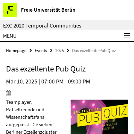
Springe
Service
Freie Universität Berlin
direkt
Navigation
zu
EXC 2020 Temporal Communities
Inhalt
MENU
Homepage
Events
2025
Das exzellente Pub Quiz
Das exzellente Pub Quiz
Mar 10, 2025 | 07:00 PM - 09:00 PM
Teamplayer,
Rätselfreunde und
Wissenschaftsfans
aufgepasst. Die sieben
Berliner Exzellenzcluster