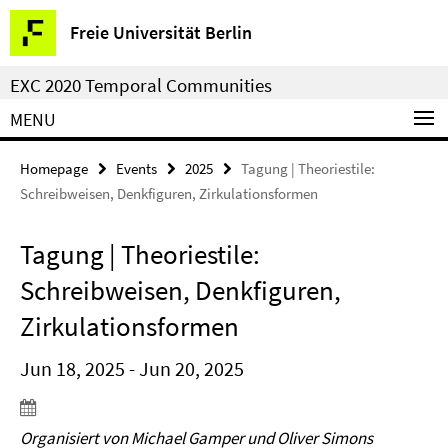
Springe
Service
Freie Universität Berlin
direkt
Navigation
zu
EXC 2020 Temporal Communities
Inhalt
MENU
Homepage
Events
2025
Tagung | Theoriestile:
Schreibweisen, Denkfiguren, Zirkulationsformen
Tagung | Theoriestile:
Schreibweisen, Denkfiguren,
Zirkulationsformen
Jun 18, 2025 - Jun 20, 2025
Organisiert von Michael Gamper und Oliver Simons