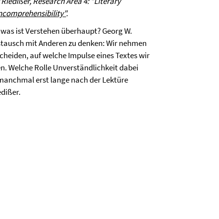
iedißer, Research Area 4: "Literary
ncomprehensibility"
.
d was ist Verstehen überhaupt? Georg W.
ustausch mit Anderen zu denken: Wir nehmen
scheiden, auf welche Impulse eines Textes wir
n. Welche Rolle Unverständlichkeit dabei
 manchmal erst lange nach der Lektüre
dißer.