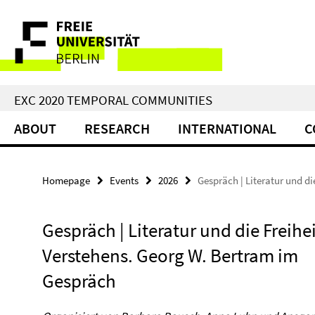
Springe
Service
direkt
zu
Navigation
Inhalt
EXC 2020 TEMPORAL COMMUNITIES
ABOUT
RESEARCH
INTERNATIONAL
C
Homepage
Events
2026
Gespräch | Literatur und d
Gespräch | Literatur und die Freihe
Verstehens. Georg W. Bertram im
Gespräch