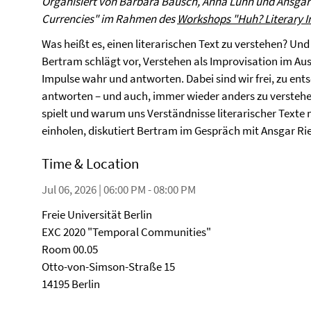
Organisiert von Barbara Bausch, Anna Luhn und Ansgar R
Currencies" im Rahmen des
Workshops "Huh? Literary I
Was heißt es, einen literarischen Text zu verstehen? Un
Bertram schlägt vor, Verstehen als Improvisation im A
Impulse wahr und antworten. Dabei sind wir frei, zu ent
antworten – und auch, immer wieder anders zu verstehe
spielt und warum uns Verständnisse literarischer Texte
einholen, diskutiert Bertram im Gespräch mit Ansgar Rie
Time & Location
Jul 06, 2026 | 06:00 PM - 08:00 PM
Freie Universität Berlin
EXC 2020 "Temporal Communities"
Room 00.05
Otto-von-Simson-Straße 15
14195 Berlin