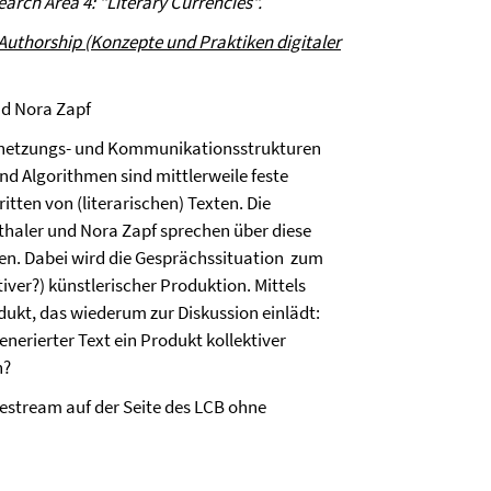
rch Area 4: "Literary Currencies".
 Authorship (Konzepte und Praktiken digitaler
nd Nora Zapf
Vernetzungs- und Kommunikationsstrukturen
 Algorithmen sind mittlerweile feste
tten von (literarischen) Texten. Die
thaler und Nora Zapf sprechen über diese
esen. Dabei wird die Gesprächssituation zum
iver?) künstlerischer Produktion. Mittels
odukt, das wiederum zur Diskussion einlädt:
generierter Text ein Produkt kollektiver
n?
estream auf der Seite des LCB ohne