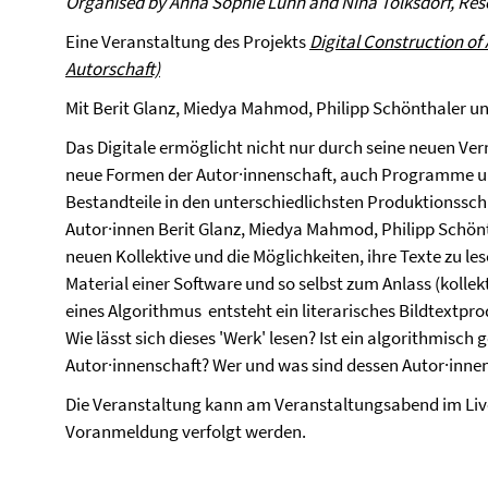
Organised by Anna Sophie Luhn and Nina Tolksdorf, Resea
Eine Veranstaltung des Projekts
Digital Construction of
Autorschaft)
Mit Berit Glanz, Miedya Mahmod, Philipp Schönthaler u
Das Digitale ermöglicht nicht nur durch seine neuen 
neue Formen der Autor·innenschaft, auch Programme und
Bestandteile in den unterschiedlichsten Produktionsschri
Autor·innen Berit Glanz, Miedya Mahmod, Philipp Schön
neuen Kollektive und die Möglichkeiten, ihre Texte zu l
Material einer Software und so selbst zum Anlass (kollekt
eines Algorithmus entsteht ein literarisches Bildtextpr
Wie lässt sich dieses 'Werk' lesen? Ist ein algorithmisch 
Autor·innenschaft? Wer und was sind dessen Autor·inne
Die Veranstaltung kann am Veranstaltungsabend im Liv
Voranmeldung verfolgt werden.