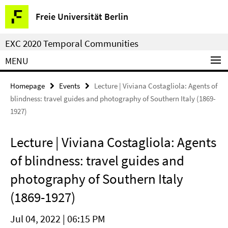
Springe
Service
Freie Universität Berlin
direkt
Navigation
zu
EXC 2020 Temporal Communities
Inhalt
MENU
Homepage
Events
Lecture | Viviana Costagliola: Agents of
blindness: travel guides and photography of Southern Italy (1869-
1927)
Lecture | Viviana Costagliola: Agents
of blindness: travel guides and
photography of Southern Italy
(1869-1927)
Jul 04, 2022 | 06:15 PM