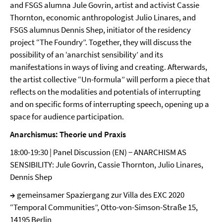
and FSGS alumna Jule Govrin, artist and activist Cassie
Thornton, economic anthropologist Julio Linares, and
FSGS alumnus Dennis Shep, initiator of the residency
project “The Foundry”. Together, they will discuss the
possibility of an ‘anarchist sensibility’ and its
manifestations in ways of living and creating. Afterwards,
the artist collective “Un-formula” will perform a piece that
reflects on the modalities and potentials of interrupting
and on specific forms of interrupting speech, opening up a
space for audience participation.
Anarchismus: Theorie und Praxis
18:00-19:30 | Panel Discussion (EN) − ANARCHISM AS
SENSIBILITY: Jule Govrin, Cassie Thornton, Julio Linares,
Dennis Shep
→
gemeinsamer Spaziergang zur Villa des EXC 2020
“Temporal Communities”, Otto-von-Simson-Straße 15,
14195 Berlin