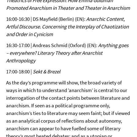
Theatrics of Free Expression: How Emma Goldman
Promoted Anarchism in Theater and Theater in Anarchism
16:00-16:30 | DS Mayfield (Berlin) (EN):
Anarchic Content,
Artful Discourse. Concerning the Interplay of Chaotization
and Order in Cynicism
16:30-17:00 | Andreas Schmid (Oxford) (EN):
Anything goes
– everywhere? Literary Theory after Anarchist
Anthropology
17:00-18:00 |
Sekt & Brezel
As the day’s programme will show, the broad variety of
ways in which to understand ‘anarchism’ is central to our
interrogation of the contact points between literature and
anarchism. If seen as a political programme only,
anarchism’s ties to literature may seem faint; but if viewed
as an analytical corpus of reflections about autonomy,
anarchism can appear to have fuelled some of literary
theory’s most heated debates; and as a utopian or