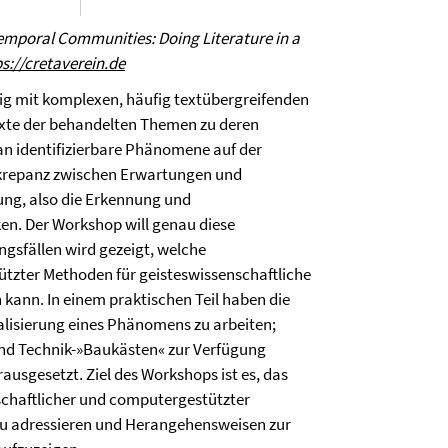
emporal Communities: Doing Literature in a
s://cretaverein.de
ig mit komplexen, häufig textübergreifenden
xte der behandelten Themen zu deren
an identifizierbare Phänomene auf der
skrepanz zwischen Erwartungen und
rung, also die Erkennung und
n. Der Workshop will genau diese
gsfällen wird gezeigt, welche
tzter Methoden für geisteswissenschaftliche
ann. In einem praktischen Teil haben die
alisierung eines Phänomens zu arbeiten;
und Technik-»Baukästen« zur Verfügung
usgesetzt. Ziel des Workshops ist es, das
schaftlicher und computergestützter
zu adressieren und Herangehensweisen zur