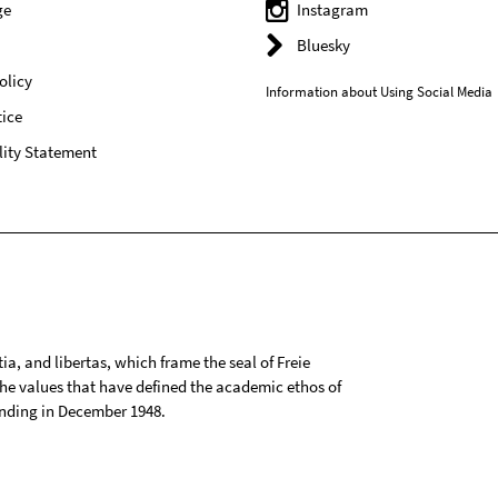
ge
Instagram
Bluesky
olicy
Information about Using Social Media
ice
lity Statement
tia, and libertas, which frame the seal of Freie
 the values that have defined the academic ethos of
ounding in December 1948.