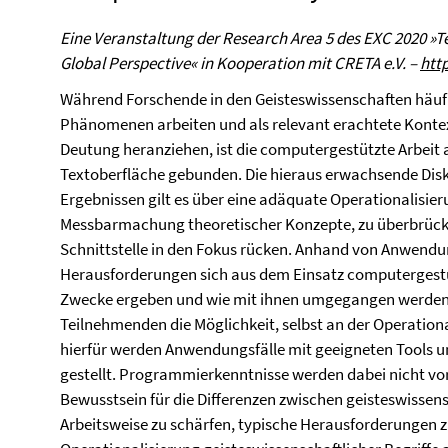
Eine Veranstaltung der Research Area 5 des EXC 2020 »T
Global Perspective« in Kooperation mit CRETA e.V. –
http
Während Forschende in den Geisteswissenschaften häuf
Phänomenen arbeiten und als relevant erachtete Konte
Deutung heranziehen, ist die computergestützte Arbeit 
Textoberfläche gebunden. Die hieraus erwachsende Di
Ergebnissen gilt es über eine adäquate Operationalisie
Messbarmachung theoretischer Konzepte, zu überbrücke
Schnittstelle in den Fokus rücken. Anhand von Anwendun
Herausforderungen sich aus dem Einsatz computergestü
Zwecke ergeben und wie mit ihnen umgegangen werden k
Teilnehmenden die Möglichkeit, selbst an der Operation
hierfür werden Anwendungsfälle mit geeigneten Tools 
gestellt. Programmierkenntnisse werden dabei nicht vora
Bewusstsein für die Differenzen zwischen geisteswissen
Arbeitsweise zu schärfen, typische Herausforderungen 