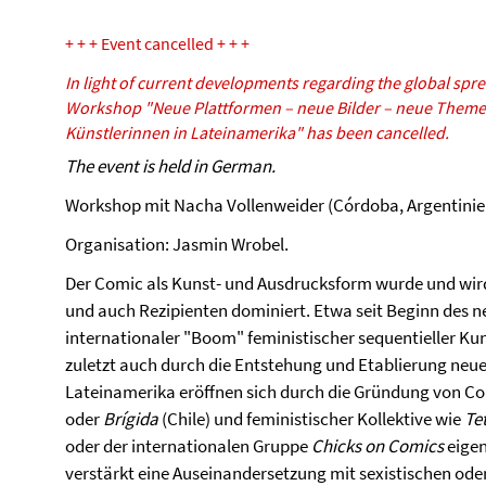
+ + + Event cancelled + + +
In light of current developments regarding the global spr
Workshop "Neue Plattformen – neue Bilder – neue Theme
Künstlerinnen in Lateinamerika" has been cancelled.
The event is held in German.
Workshop mit Nacha Vollenweider (Córdoba, Argentinien
Organisation: Jasmin Wrobel.
Der Comic als Kunst- und Ausdrucksform wurde und wir
und auch Rezipienten dominiert. Etwa seit Beginn des n
internationaler "Boom" feministischer sequentieller Kun
zuletzt auch durch die Entstehung und Etablierung neuer
Lateinamerika eröffnen sich durch die Gründung von Co
oder
Brígida
(Chile) und feministischer Kollektive wie
Te
oder der internationalen Gruppe
Chicks on Comics
eigen
verstärkt eine Auseinandersetzung mit sexistischen oder