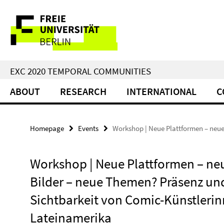
Springe
Service
direkt
zu
Navigation
Inhalt
EXC 2020 TEMPORAL COMMUNITIES
ABOUT
RESEARCH
INTERNATIONAL
C
Homepage
Events
Workshop | Neue Plattformen – neue
Workshop | Neue Plattformen – ne
Bilder – neue Themen? Präsenz un
Sichtbarkeit von Comic-Künstlerin
Lateinamerika