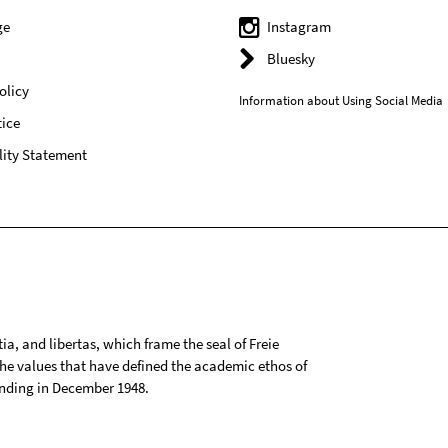
ge
Instagram
Bluesky
olicy
Information about Using Social Media
ice
lity Statement
tia, and libertas, which frame the seal of Freie
 the values that have defined the academic ethos of
ounding in December 1948.