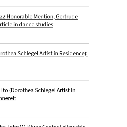
22 Honorable Mention, Gertrude
ticle in dance studies
othea Schlegel Artist in Residence):
to (Dorothea Schlegel Artist in
hnereit
e John W. Kluge Center Fellowship