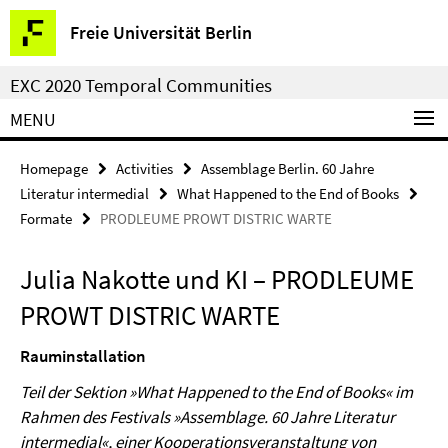
Springe
Service
Freie Universität Berlin
direkt
Navigation
zu
EXC 2020 Temporal Communities
Inhalt
MENU
Homepage
Activities
Assemblage Berlin. 60 Jahre
Literatur intermedial
What Happened to the End of Books
Formate
PRODLEUME PROWT DISTRIC WARTE
Julia Nakotte und KI – PRODLEUME
PROWT DISTRIC WARTE
Rauminstallation
Teil der Sektion »What Happened to the End of Books« im
Rahmen des Festivals »Assemblage. 60 Jahre Literatur
intermedial«, einer Kooperationsveranstaltung von