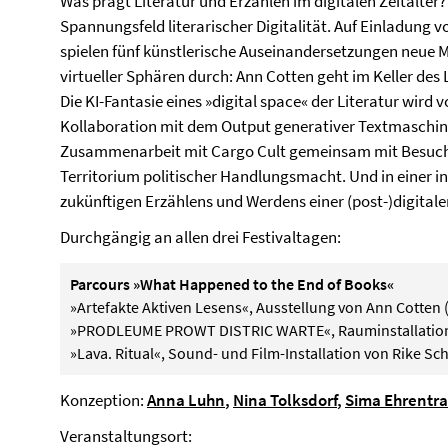
Was prägt Literatur und Erzählen im digitalen Zeitalte
Spannungsfeld literarischer Digitalität. Auf Einladung
spielen fünf künstlerische Auseinandersetzungen neue 
virtueller Sphären durch: Ann Cotten geht im Keller des 
Die KI-Fantasie eines »digital space« der Literatur wird 
Kollaboration mit dem Output generativer Textmaschinen
Zusammenarbeit mit Cargo Cult gemeinsam mit Besucher
Territorium politischer Handlungsmacht. Und in einer in
zukünftigen Erzählens und Werdens einer (post-)digitale
Durchgängig an allen drei Festivaltagen:
Parcours »What Happened to the End of Books«
»Artefakte Aktiven Lesens«, Ausstellung von Ann Cotten
»PRODLEUME PROWT DISTRIC WARTE«, Rauminstallation v
»Lava. Ritual«, Sound- und Film-Installation von Rike Sch
Konzeption:
Anna Luhn
,
Nina Tolksdorf
,
Sima Ehrentra
Veranstaltungsort: