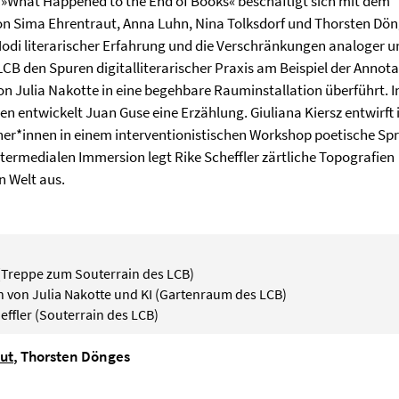
r? »What Happened to the End of Books« beschäftigt sich mit dem
 von Sima Ehrentraut, Anna Luhn, Nina Tolksdorf und Thorsten Dö
Modi literarischer Erfahrung und die Verschränkungen analoger u
LCB den Spuren digitalliterarischer Praxis am Beispiel der Annot
von Julia Nakotte in eine begehbare Rauminstallation überführt. In
 entwickelt Juan Guse eine Erzählung. Giuliana Kiersz entwirft 
*innen in einem interventionistischen Workshop poetische Spr
termedialen Immersion legt Rike Scheffler zärtliche Topografien
n Welt aus.
 (Treppe zum Souterrain des LCB)
on Julia Nakotte und KI (Gartenraum des LCB)
effler (Souterrain des LCB)
ut
, Thorsten Dönges