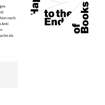
nges
nd
ation nach.
 Anti-
in
ache als