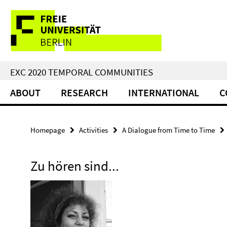
Springe
Service
direkt
zu
Navigation
Inhalt
EXC 2020 TEMPORAL COMMUNITIES
ABOUT
RESEARCH
INTERNATIONAL
C
Homepage
Activities
A Dialogue from Time to Time
Zu hören sind...