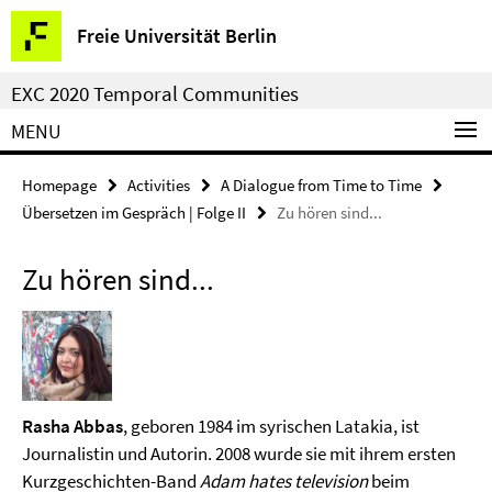
Springe
Service
Freie Universität Berlin
direkt
Navigation
zu
EXC 2020 Temporal Communities
Inhalt
MENU
Homepage
Activities
A Dialogue from Time to Time
Übersetzen im Gespräch | Folge II
Zu hören sind...
Zu hören sind...
Rasha Abbas
, geboren 1984 im syrischen Latakia, ist
Journalistin und Autorin. 2008 wurde sie mit ihrem ersten
Kurzgeschichten-Band
Adam hates television
beim