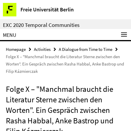
Springe
Service
Freie Universität Berlin
direkt
Navigation
zu
EXC 2020 Temporal Communities
Inhalt
MENU
Homepage
Activities
A Dialogue from Time to Time
Folge X – "Manchmal braucht die Literatur Sterne zwischen den
Worten". Ein Gespräch zwischen Rasha Habbal, Anke Bastrop und
Filip Kázmierczak
Folge X – "Manchmal braucht die
Literatur Sterne zwischen den
Worten". Ein Gespräch zwischen
Rasha Habbal, Anke Bastrop und