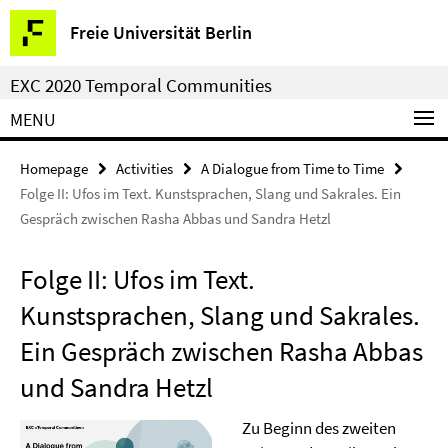
Springe
Service
Freie Universität Berlin
direkt
Navigation
zu
EXC 2020 Temporal Communities
Inhalt
MENU
Homepage
Activities
A Dialogue from Time to Time
Folge II: Ufos im Text. Kunstsprachen, Slang und Sakrales. Ein
Gespräch zwischen Rasha Abbas und Sandra Hetzl
Folge II: Ufos im Text.
Kunstsprachen, Slang und Sakrales.
Ein Gespräch zwischen Rasha Abbas
und Sandra Hetzl
Zu Beginn des zweiten