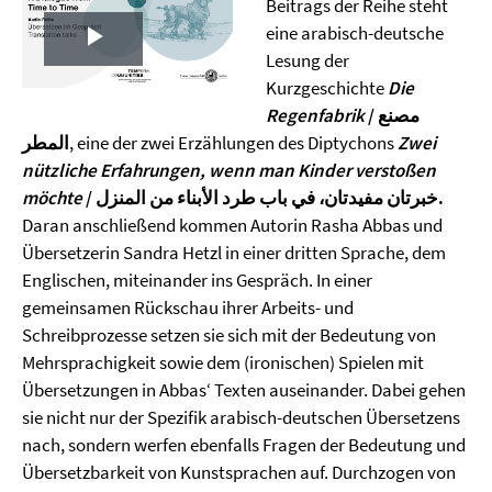
Beitrags der Reihe steht
eine arabisch-deutsche
Play
Lesung der
Kurzgeschichte
Die
Video
Regenfabrik
/ مصنع
المطر
, eine der zwei Erzählungen des Diptychons
Zwei
nützliche Erfahrungen, wenn man Kinder verstoßen
möchte
/ خبرتان مفيدتان، في باب طرد الأبناء من المنزل.
Daran anschließend kommen Autorin Rasha Abbas und
Übersetzerin Sandra Hetzl in einer dritten Sprache, dem
Englischen, miteinander ins Gespräch. In einer
gemeinsamen Rückschau ihrer Arbeits- und
Schreibprozesse setzen sie sich mit der Bedeutung von
Mehrsprachigkeit sowie dem (ironischen) Spielen mit
Übersetzungen in Abbas‘ Texten auseinander. Dabei gehen
sie nicht nur der Spezifik arabisch-deutschen Übersetzens
nach, sondern werfen ebenfalls Fragen der Bedeutung und
Übersetzbarkeit von Kunstsprachen auf. Durchzogen von