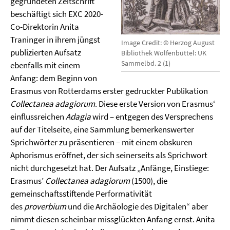
gegründeten Zeitschrift
beschäftigt sich EXC 2020-
Co-Direktorin Anita
Traninger in ihrem jüngst
Image Credit: © Herzog August
publizierten Aufsatz
Bibliothek Wolfenbüttel: UK
Sammelbd. 2 (1)
ebenfalls mit einem
Anfang: dem Beginn von
Erasmus von Rotterdams erster gedruckter Publikation
Collectanea adagiorum
. Diese erste Version von Erasmus‘
einflussreichen
Adagia
wird – entgegen des Versprechens
auf der Titelseite, eine Sammlung bemerkenswerter
Sprichwörter zu präsentieren – mit einem obskuren
Aphorismus eröffnet, der sich seinerseits als Sprichwort
nicht durchgesetzt hat. Der Aufsatz „Anfänge, Einstiege:
Erasmus’
Collectanea adagiorum
(1500), die
gemeinschaftsstiftende Performativität
des
proverbium
und die Archäologie des Digitalen“ aber
nimmt diesen scheinbar missglückten Anfang ernst. Anita