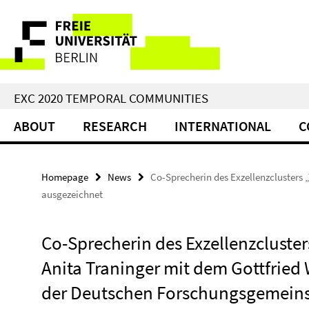
Springe
Service
direkt
zu
Navigation
Inhalt
EXC 2020 TEMPORAL COMMUNITIES
ABOUT
RESEARCH
INTERNATIONAL
C
Homepage
News
Co-Sprecherin des Exzellenzclusters
ausgezeichnet
Co-Sprecherin des Exzellenzclust
Anita Traninger mit dem Gottfried 
der Deutschen Forschungsgemeins