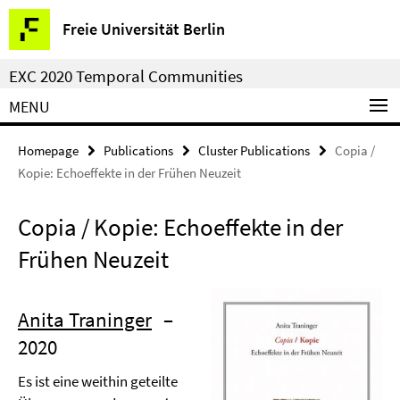
Springe
Service
Freie Universität Berlin
direkt
Navigation
zu
EXC 2020 Temporal Communities
Inhalt
MENU
Homepage
Publications
Cluster Publications
Copia /
Kopie: Echoeffekte in der Frühen Neuzeit
Copia / Kopie: Echoeffekte in der
Frühen Neuzeit
Anita Traninger
–
2020
Es ist eine weithin geteilte