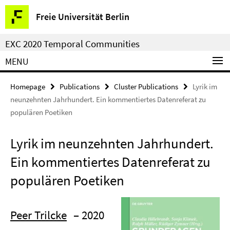
Springe
Service
Freie Universität Berlin
direkt
Navigation
zu
EXC 2020 Temporal Communities
Inhalt
MENU
Homepage
Publications
Cluster Publications
Lyrik im
neunzehnten Jahrhundert. Ein kommentiertes Datenreferat zu
populären Poetiken
Lyrik im neunzehnten Jahrhundert.
Ein kommentiertes Datenreferat zu
populären Poetiken
Peer Trilcke
– 2020