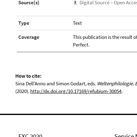
Source(s)
Digital Source – Open Acce
Type
Text
Coverage
This publication is the result 
Perfect.
How to cite:
Sina Dell'Anno and Simon Godart, eds.
Weltenphilologie
.
(2020).
http://dx.doi.org/10.17169/refubium-30054
.
EXC 2020
Service 