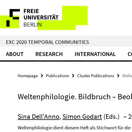
Springe
Service
direkt
zu
Navigation
Inhalt
EXC 2020 TEMPORAL COMMUNITIES
ABOUT
RESEARCH
INTERNATIONAL
C
Homepage
Publications
Cluster Publications
Welt
Weltenphilologie. Bildbruch – Be
Sina Dell'Anno
,
Simon Godart
(Eds.)
– 2
Weltenphilologie dient diesem Heft als Stichwort für die