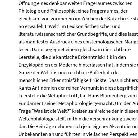
Öffnung eines denkbar weiten Frageraumes zwischen
Philologie und Philosophie; eines Frageraumes, der
gleichsam von vornherein im Zeichen der Katachrese st
So etwa fehlt 'Welt' im Lexikon ästhetischer und
literaturwissenschaftlicher Grundbegriffe, und dies lässt
als manifester Ausdruck eines epistemologischen Mange
lesen: Darin begegnet einem gleichsam die sichtbare
Leerstelle, die die kantische Erkenntniskritik in den
Enzyklopädien der Moderne hinterlassen hat, indem sie 
Ganze der Welt ins unerreichbare Außerhalb der
menschlichen Erkenntnisfähigkeit rückte. Dass nicht erst
Kants Antinomien der reinen Vernunft in diese begrifflic
Leerstelle die Metapher tritt, hat Hans Blumenberg zum
Fundament seiner Metaphorologie gemacht. Um den Aus
Frage "Was ist die Welt?" kreisen zahlreiche der in die
Weltenphilologie stellt mithin die Verschränkung zwe
dar. Die Beiträge nehmen sich je in eigener Akzentuieru
Unbekannten an und führten in vielfachen Perspektiven 