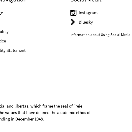
ge
Instagram
Bluesky
olicy
Information about Using Social Media
ice
lity Statement
tia, and libertas, which frame the seal of Freie
 the values that have defined the academic ethos of
ounding in December 1948.