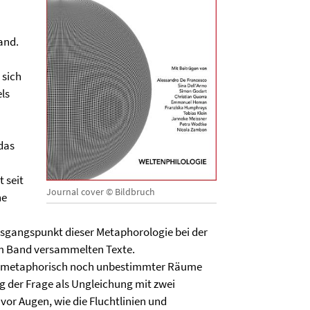
and.
 sich
ls
das
 seit
Journal cover © Bildbruch
he
gangspunkt dieser Metaphorologie bei der
sem Band versammelten Texte.
ier metaphorisch noch unbestimmter Räume
ng der Frage als Ungleichung mit zwei
vor Augen, wie die Fluchtlinien und