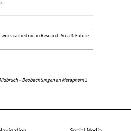
ss
of work carried out in Research Area 3: Future
Bildbruch – Beobachtungen an Metaphern
1
Navigation
Social Media