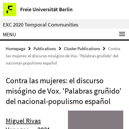
Springe
Service
Freie Universität Berlin
direkt
Navigation
zu
EXC 2020 Temporal Communities
Inhalt
MENU
Homepage
Publications
Cluster Publications
Contra
las mujeres: el discurso misógino de Vox. 'Palabras gruñido' del
nacional-populismo español
Contra las mujeres: el discurso
misógino de Vox. 'Palabras gruñido'
del nacional-populismo español
Miguel Rivas