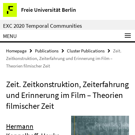
Springe
Service
Freie Universität Berlin
direkt
Navigation
zu
EXC 2020 Temporal Communities
Inhalt
MENU
Homepage
Publications
Cluster Publications
Zeit.
Zeitkonstruktion, Zeiterfahrung und Erinnerung im Film –
Theorien filmischer Zeit
Zeit. Zeitkonstruktion, Zeiterfahrung
und Erinnerung im Film – Theorien
filmischer Zeit
Hermann