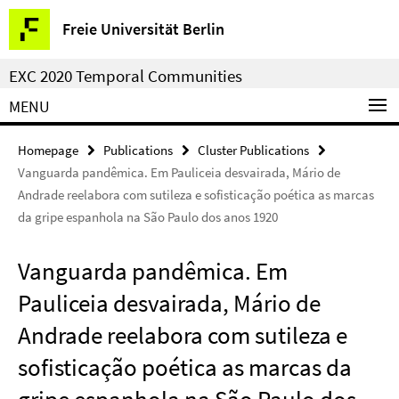
Springe
Service
Freie Universität Berlin
direkt
Navigation
zu
EXC 2020 Temporal Communities
Inhalt
MENU
Homepage
Publications
Cluster Publications
Vanguarda pandêmica. Em Pauliceia desvairada, Mário de
Andrade reelabora com sutileza e sofisticação poética as marcas
da gripe espanhola na São Paulo dos anos 1920
Vanguarda pandêmica. Em
Pauliceia desvairada, Mário de
Andrade reelabora com sutileza e
sofisticação poética as marcas da