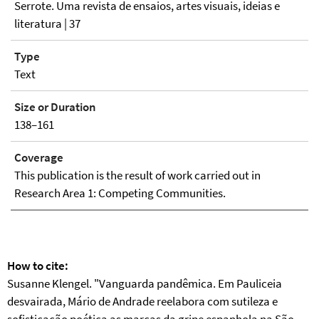
Serrote. Uma revista de ensaios, artes visuais, ideias e
literatura | 37
Type
Text
Size or Duration
138–161
Coverage
This publication is the result of work carried out in
Research Area 1: Competing Communities.
How to cite:
Susanne Klengel. "Vanguarda pandêmica. Em Pauliceia
desvairada, Mário de Andrade reelabora com sutileza e
sofisticação poética as marcas da gripe espanhola na São