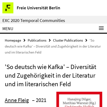
Springe
Service
Freie Universität Berlin
direkt
Navigation
zu
EXC 2020 Temporal Communities
Inhalt
MENU
Homepage
Publications
Cluster Publications
'So
deutsch wie Kafka' – Diversität und Zugehörigkeit in der Literatur
und im literarischen Feld
'So deutsch wie Kafka' – Diversität
und Zugehörigkeit in der Literatur
und im literarischen Feld
Anne Fleig
– 2021