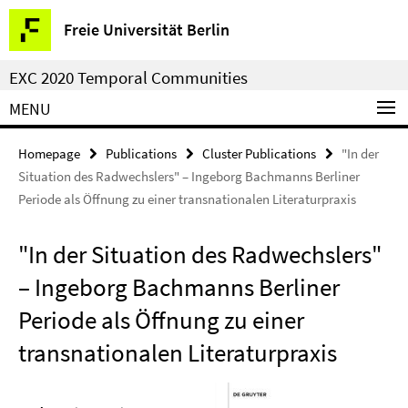
Springe
Service
Freie Universität Berlin
direkt
Navigation
zu
EXC 2020 Temporal Communities
Inhalt
MENU
Homepage
Publications
Cluster Publications
"In der
Situation des Radwechslers" – Ingeborg Bachmanns Berliner
Periode als Öffnung zu einer transnationalen Literaturpraxis
"In der Situation des Radwechslers"
– Ingeborg Bachmanns Berliner
Periode als Öffnung zu einer
transnationalen Literaturpraxis