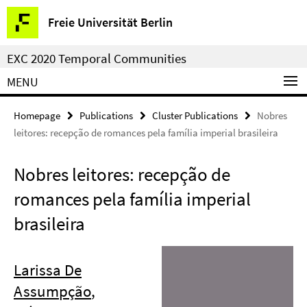
Springe
Service
Freie Universität Berlin
direkt
Navigation
zu
EXC 2020 Temporal Communities
Inhalt
MENU
Homepage
Publications
Cluster Publications
Nobres
leitores: recepção de romances pela família imperial brasileira
Nobres leitores: recepção de
romances pela família imperial
brasileira
Larissa De
Assumpção
,