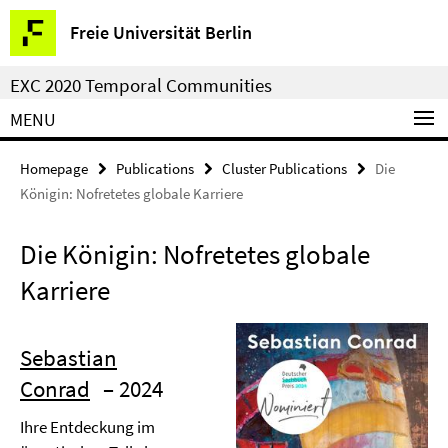
Springe
Service
Freie Universität Berlin
direkt
Navigation
zu
EXC 2020 Temporal Communities
Inhalt
MENU
Homepage
Publications
Cluster Publications
Die
Königin: Nofretetes globale Karriere
Die Königin: Nofretetes globale
Karriere
Sebastian
Conrad
– 2024
Ihre Entdeckung im