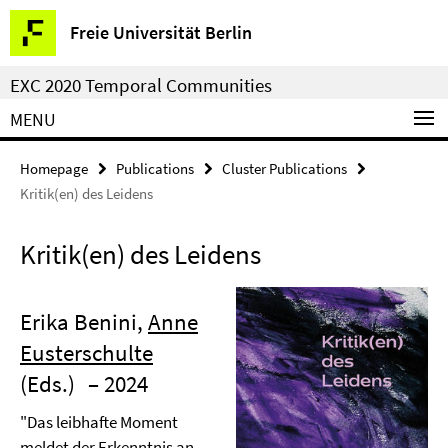
Springe
Service
Freie Universität Berlin
direkt
Navigation
zu
EXC 2020 Temporal Communities
Inhalt
MENU
Homepage
Publications
Cluster Publications
Kritik(en) des Leidens
Kritik(en) des Leidens
Erika Benini,
Anne
Eusterschulte
(Eds.)
– 2024
"Das leibhafte Moment
meldet der Erkenntnis an,