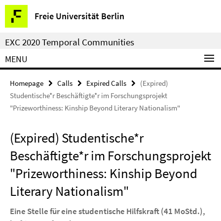
Springe
Service
Freie Universität Berlin
direkt
Navigation
zu
EXC 2020 Temporal Communities
Inhalt
MENU
Homepage
Calls
Expired Calls
(Expired)
Studentische*r Beschäftigte*r im Forschungsprojekt
"Prizeworthiness: Kinship Beyond Literary Nationalism"
(Expired) Studentische*r
Beschäftigte*r im Forschungsprojekt
"Prizeworthiness: Kinship Beyond
Literary Nationalism"
Eine Stelle für eine studentische Hilfskraft (41 MoStd.),