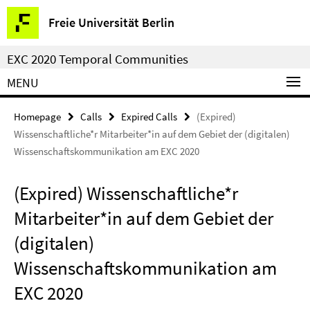
Springe
Service
Freie Universität Berlin
direkt
Navigation
zu
EXC 2020 Temporal Communities
Inhalt
MENU
Homepage
Calls
Expired Calls
(Expired)
Wissenschaftliche*r Mitarbeiter*in auf dem Gebiet der (digitalen)
Wissenschaftskommunikation am EXC 2020
(Expired) Wissenschaftliche*r
Mitarbeiter*in auf dem Gebiet der
(digitalen)
Wissenschaftskommunikation am
EXC 2020