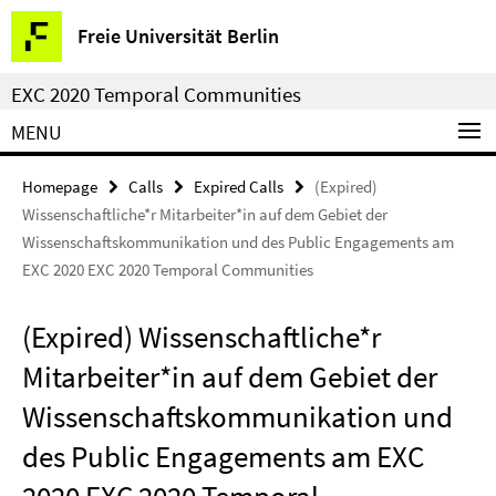
Springe
Service
Freie Universität Berlin
direkt
Navigation
zu
EXC 2020 Temporal Communities
Inhalt
MENU
Homepage
Calls
Expired Calls
(Expired)
Wissenschaftliche*r Mitarbeiter*in auf dem Gebiet der
Wissenschaftskommunikation und des Public Engagements am
EXC 2020 EXC 2020 Temporal Communities
(Expired) Wissenschaftliche*r
Mitarbeiter*in auf dem Gebiet der
Wissenschaftskommunikation und
des Public Engagements am EXC