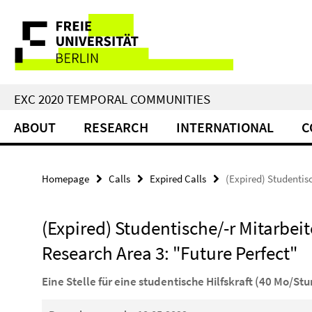
Springe
Service
direkt
zu
Navigation
Inhalt
EXC 2020 TEMPORAL COMMUNITIES
ABOUT
RESEARCH
INTERNATIONAL
C
Homepage
Calls
Expired Calls
(Expired) Studentisc
(Expired) Studentische/-r Mitarbeite
Research Area 3: "Future Perfect"
Eine Stelle für eine studentische Hilfskraft (40 Mo/Stu