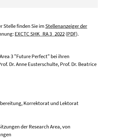
r Stelle finden Sie im
Stellenanzeiger der
ennung:
EXCTC SHK_RA 3_2022
(
PDF
).
rea 3 "Future Perfect" bei ihren
f. Dr. Anne Eusterschulte, Prof. Dr. Beatrice
bereitung, Korrektorat und Lektorat
 Sitzungen der Research Area, von
ungen